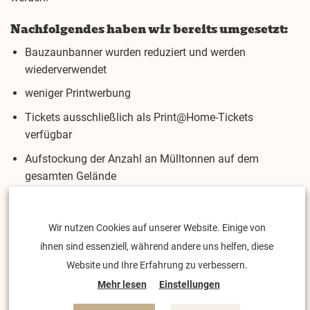
Nachfolgendes haben wir bereits umgesetzt:
Bauzaunbanner wurden reduziert und werden
wiederverwendet
weniger Printwerbung
Tickets ausschließlich als Print@Home-Tickets
verfügbar
Aufstockung der Anzahl an Mülltonnen auf dem
gesamten Gelände
das Personal ist angewiesen zur Anreise
Fahrgemeinschaften zu bilden
Wir nutzen Cookies auf unserer Website. Einige von
Verstärkung der Anreise durch ÖPNV, Bereitstellung von
ihnen sind essenziell, während andere uns helfen, diese
Shuttlebussen
Website und Ihre Erfahrung zu verbessern.
Nutzung von Cashless-Payment
Mehr lesen
Einstellungen
vorwiegend regionale Essensstände auf dem