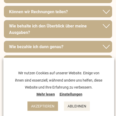
Können wir Rechnungen teilen?
Wie behalte ich den Überblick über meine
Ausgaben?
Wie bezahle ich dann genau?
Was passiert mit meinem nicht genutzten
Guthaben?
Wir nutzen Cookies auf unserer Website. Einige von
ihnen sind essenziell, während andere uns helfen, diese
Ich habe nur ein Tagesticket für Freitag. Kann ich
Website und Ihre Erfahrung zu verbessern.
mir mein restliches Guthaben auch am Samstag
Mehr lesen
Einstellungen
auszahlen lassen?
AKZEPTIEREN
ABLEHNEN
Wertet ihr die Daten aus?