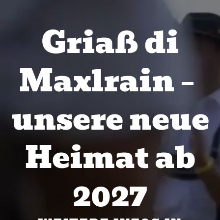
Griaß di
Maxlrain –
unsere neue
Heimat ab
2027