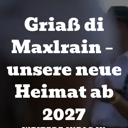
Griaß di
Maxlrain –
unsere neue
Heimat ab
2027